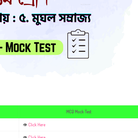
MCQ Mock Test
Click Here
👁
Click Here
👁