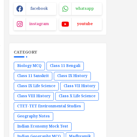
facebook
whatsapp
instagram
youtube
CATEGORY
Biology MCQ
Class 11 Bengali
Class 11 Sanskrit
Class IX History
Class IX Life Science
Class VII History
Class VIII History
Class X Life Science
CTET-TET Environmental Studies
Geography Notes
Indian Economy Mock Test
Indian Geography MCQ
Madhyamik