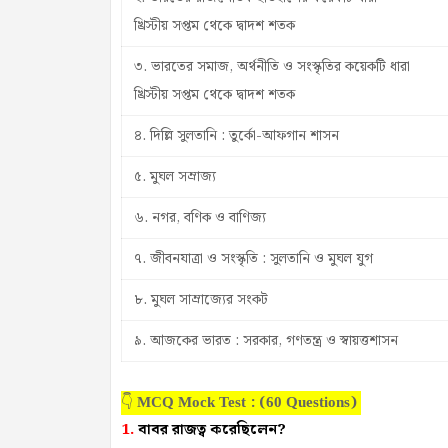
খ্রিস্টীয় সপ্তম থেকে দ্বাদশ শতক
৩. ভারতের সমাজ, অর্থনীতি ও সংস্কৃতির কয়েকটি ধারা
খ্রিস্টীয় সপ্তম থেকে দ্বাদশ শতক
৪. দিল্লি সুলতানি : তুর্কো-আফগান শাসন
৫. মুঘল সম্রাজ্য
৬. নগর, বণিক ও বাণিজ্য
৭. জীবনযাত্রা ও সংস্কৃতি : সুলতানি ও মুঘল যুগ
৮. মুঘল সাম্রাজ্যের সংকট
৯. আজকের ভারত : সরকার, গণতন্ত্র ও স্বায়ত্তশাসন
👇
: (
)
MCQ Mock Test
60 Questions
1.
বাবর রাজত্ব করেছিলেন?