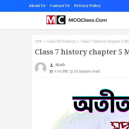
About Us
Contact Us
Privacy Policy
হোম
Class VII History
Class 7 history chapter 5 M
Class 7 history chapter 5
Akash
person
৭:৩৫ PM
10 minute read