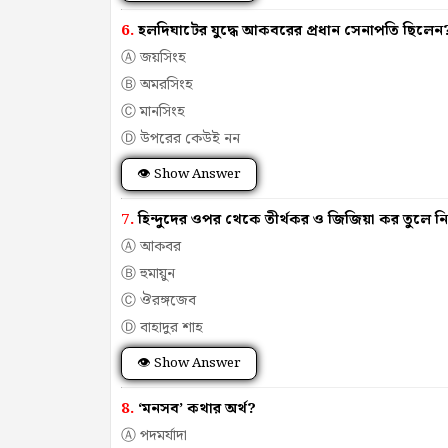
6.
হলদিঘাটের যুদ্ধে আকবরের প্রধান সেনাপতি ছিলেন
Ⓐ জয়সিংহ
Ⓑ অমরসিংহ
Ⓒ মানসিংহ
Ⓓ উপরের কেউই নন
👁 Show Answer
7.
হিন্দুদের ওপর থেকে তীর্থকর ও জিজিয়া কর তুলে ন
Ⓐ আকবর
Ⓑ হুমায়ুন
Ⓒ ঔরঙ্গজেব
Ⓓ বাহাদুর শাহ
👁 Show Answer
8.
‘মনসব’ কথার অর্থ?
Ⓐ পদমর্যাদা