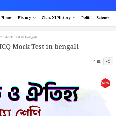
Home
History
Class XI History
Political Science
CQ Mock Test in bengali
 MCQ Mock Test in bengali
0
share