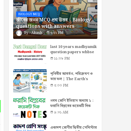
BIOLOGY MCQ
জীবের জনন MCQ প্রশ্ন উত্তর | Biology
questions with answers
Akash
৭:৫২ PM
last 10 years madhyamik
question papers wbbse
pdf in bengali
১১:০৮ PM
পৃথিবীর আবর্তন, পরিক্রমণ ও
তার ফল | The Earth's
rotation, orbit,
৫:০০ PM
consequences
নবম শ্রেণি ইতিহাস অধ্যায় ১ :
ফরাসি বিপ্লবের কয়েকটি দিক
(Mark-4/8)
৯:৩১ AM
একাদশ শ্রেণীর দ্বিতীয় সেমিস্টার