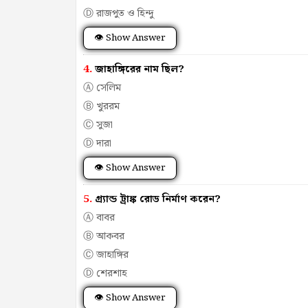
Ⓓ রাজপুত ও হিন্দু
👁 Show Answer
4.
জাহাঙ্গিরের নাম ছিল?
Ⓐ সেলিম
Ⓑ খুররম
Ⓒ সুজা
Ⓓ দারা
👁 Show Answer
5.
গ্র্যান্ড ট্রাঙ্ক রোড নির্মাণ করেন?
Ⓐ বাবর
Ⓑ আকবর
Ⓒ জাহাঙ্গির
Ⓓ শেরশাহ
👁 Show Answer